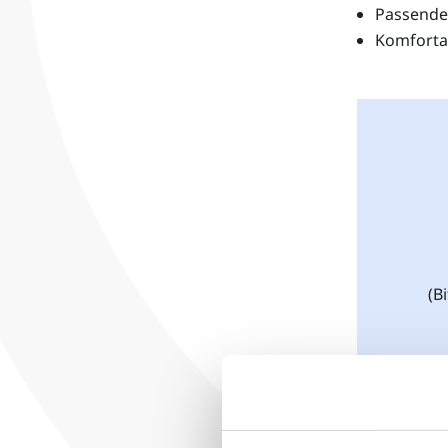
Passende 
Komfortab
(B
E-M