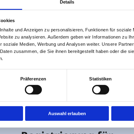
Details
swort
*
Cookies
swort vergessen
nhalte und Anzeigen zu personalisieren, Funktionen für soziale
Website zu analysieren. Außerdem geben wir Informationen zu I
r soziale Medien, Werbung und Analysen weiter. Unsere Partner
Anmelden
 Daten zusammen, die Sie ihnen bereitgestellt haben oder die s
n.
ch erfolgreicher Anmeldung werden Sie automatisch in Ih
Präferenzen
Statistiken
persönlichen Bestellbereich weitergeleitet.
Auswahl erlauben